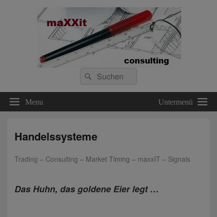
maXXit consulting
Search
financial & real estate consulting since 1996
Suche
for:
Menu
Untermenü
Handelssysteme
Trading
–
Consulting
–
Market Timing
–
maxxIT
–
Signals
Das Huhn, das goldene Eier legt …