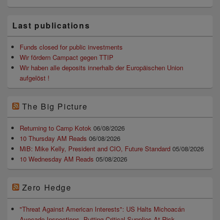
Primärer
Last publications
Seitenleisten
Widget-
Bereich
Funds closed for public investments
Wir fördern Campact gegen TTIP
Wir haben alle deposits innerhalb der Europäischen Union
aufgelöst !
The Big Picture
Returning to Camp Kotok
06/08/2026
10 Thursday AM Reads
06/08/2026
MiB: Mike Kelly, President and CIO, Future Standard
05/08/2026
10 Wednesday AM Reads
05/08/2026
Zero Hedge
"Threat Against American Interests": US Halts Michoacán
Avocado Inspections, Putting Critical Supplies At Risk