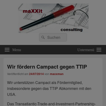
maXXit consulting
Search
financial & real estate consulting since 1996
Suche
for:
Menu
Untermenü
Wir fördern Campact gegen TTIP
Veröffentlicht am
24/07/2014
von
maxxman
Wir unterstützen Campact als Fördermitglied,
insbesondere gegen das TTIP Abkommen mit den
USA.
Das Transatlantic-Trade-and-Investment-Partnership-