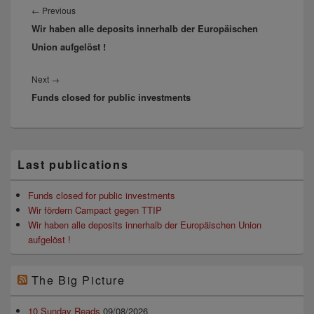
Previous
←
Previous
Wir haben alle deposits innerhalb der Europäischen
post:
Union aufgelöst !
Next
Next
→
Funds closed for public investments
post:
Primärer
Last publications
Seitenleisten
Widget-
Bereich
Funds closed for public investments
Wir fördern Campact gegen TTIP
Wir haben alle deposits innerhalb der Europäischen Union
aufgelöst !
The Big Picture
10 Sunday Reads
09/08/2026